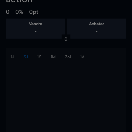
0
0%
0pt
Vendre
Acheter
-
-
0
1J
3J
1S
1M
3M
1A