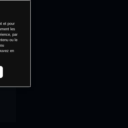
t et pour
mment les
rience, par
ntenu ou le
 ou
pouvez en