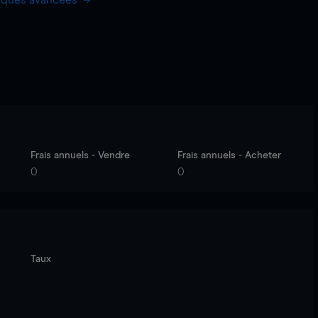
hiques avancées
Frais annuels - Vendre
Frais annuels - Acheter
0
0
Taux