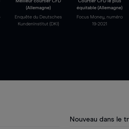
e
Meilleur courtier CFD
Courtier CFD le plus
(Allemagne)
équitable (Allemagne)
o
Enquête du Deutsches
Focus Money, numéro
Kundeninstitut (DKI)
19-2021
Nouveau dans le t