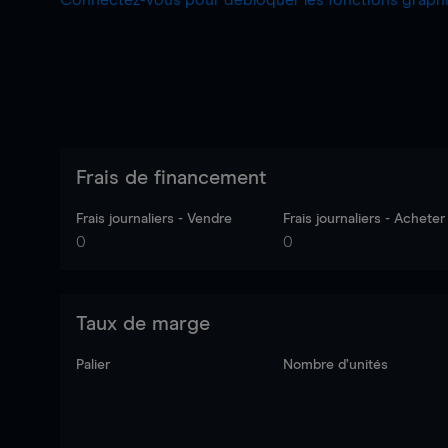
Connectez-vous pour débloquer les fonctions grap
Frais de financement
Frais journaliers - Vendre
Frais journaliers - Acheter
0
0
Taux de marge
Palier
Nombre d’unités