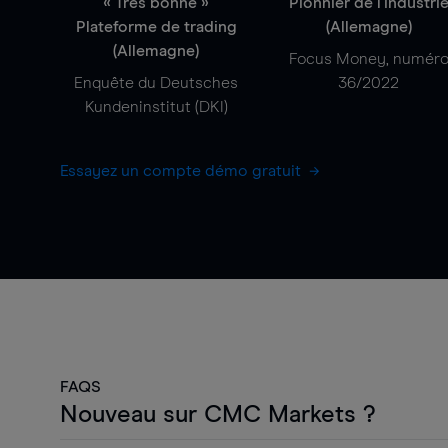
« Très bonne »
Pionnier de l'industri
Plateforme de trading
(Allemagne)
(Allemagne)
Focus Money, numér
Enquête du Deutsches
36/2022
Kundeninstitut (DKI)
Essayez un compte démo gratuit
FAQS
Nouveau sur CMC Markets ?