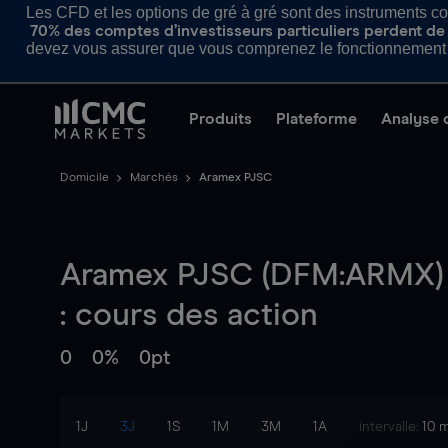
Les CFD et les options de gré à gré sont des instruments com
70% des comptes d’investisseurs particuliers perdent de l
devez vous assurer que vous comprenez le fonctionnement d
Produits
Plateforme
Analyse 
Domicile
Marchés
Aramex PJSC
Aramex PJSC (DFM:ARMX)
: cours des action
0
0%
0pt
1J
3J
1S
1M
3M
1A
intervalle:
10 