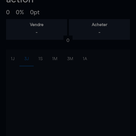
0
0%
0pt
Vendre
Acheter
-
-
0
1J
3J
1S
1M
3M
1A