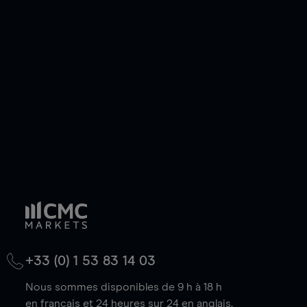
ou courte et ouvrir une position sur l'instrument
de votre choix, que le prix soit en hausse ou en
baisse.
+33 (0) 1 53 83 14 03
Nous sommes disponibles de 9 h à 18 h
en français et 24 heures sur 24 en anglais.