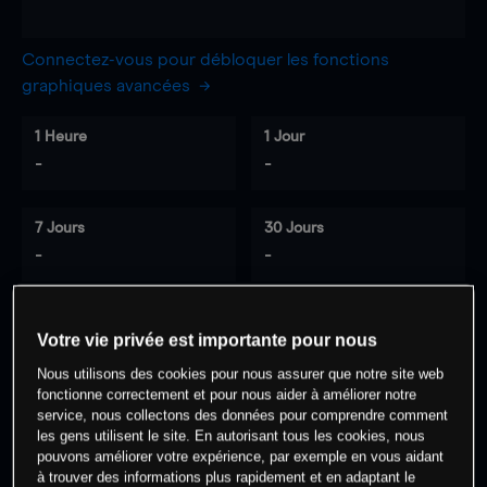
Connectez-vous pour débloquer les fonctions
graphiques avancées
1 Heure
1 Jour
-
-
7 Jours
30 Jours
-
-
Votre vie privée est importante pour nous
0
% des clients ont une position à
sur
Nous utilisons des cookies pour nous assurer que notre site web
cet actif
fonctionne correctement et pour nous aider à améliorer notre
service, nous collectons des données pour comprendre comment
les gens utilisent le site. En autorisant tous les cookies, nous
Commencez à trader
pouvons améliorer votre expérience, par exemple en vous aidant
à trouver des informations plus rapidement et en adaptant le