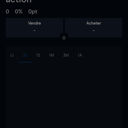
0
0%
0pt
Vendre
Acheter
-
-
0
1J
3J
1S
1M
3M
1A