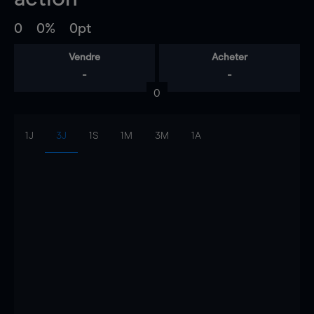
0
0%
0pt
Vendre
Acheter
-
-
0
1J
3J
1S
1M
3M
1A