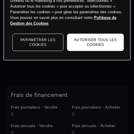
contenu ou le marketing à vos préférences. Sélectionnez «
Autoriser tous les cookies » pour accepter ou sélectionnez «
Paramétrer les cookies » pour gérer les paramètres des cookies.
Vous pouvez en savoir plus en consultant notre
Politique de
Gestion des Cookies
Les prix sont indicatifs.
Connectez-vous
pour voir les
dernières données du marché.
Log in
to see latest
PARAMÉTRER LES
AUTORISER TOUS LES
market data
COOKIES
COOKIES
Frais de financement
Frais journaliers - Vendre
Frais journaliers - Acheter
0
0
Frais annuels - Vendre
Frais annuels - Acheter
0
0