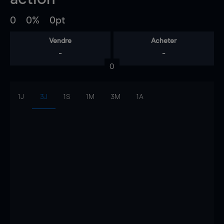
0
0%
0pt
Vendre
Acheter
-
-
0
1J
3J
1S
1M
3M
1A