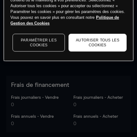
Autoriser tous les cookies » pour accepter ou sélectionnez «
Paramétrer les cookies » pour gérer les paramètres des cookies.
Vous pouvez en savoir plus en consultant notre
Politique de
Les prix sont indicatifs.
Connectez-vous
pour voir les
Gestion des Cookies
dernières données du marché.
Log in
to see latest
market data
PARAMÉTRER LES
AUTORISER TOUS LES
COOKIES
COOKIES
Frais de financement
Frais journaliers - Vendre
Frais journaliers - Acheter
0
0
Frais annuels - Vendre
Frais annuels - Acheter
0
0