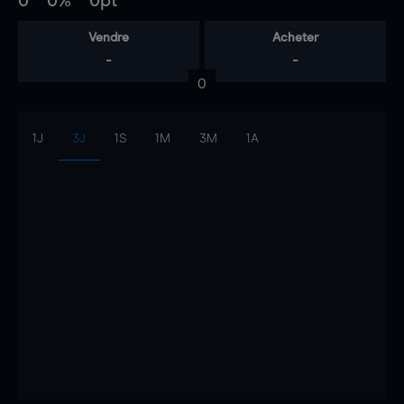
0
0%
0pt
Vendre
Acheter
-
-
0
1J
3J
1S
1M
3M
1A