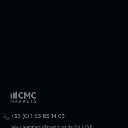
pouvez également prendre une position longue
ou courte et ouvrir une position sur l'instrument
de votre choix, que le prix soit en hausse ou en
baisse.
+33 (0) 1 53 83 14 03
Nous sommes disponibles de 9 h à 18 h