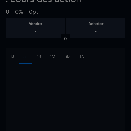
0
0%
0pt
Vendre
Acheter
-
-
0
1J
3J
1S
1M
3M
1A