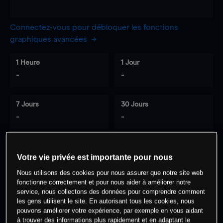
Connectez-vous pour débloquer les fonctions
graphiques avancées
1 Heure
1 Jour
-
-
7 Jours
30 Jours
-
-
Votre vie privée est importante pour nous
0
% des clients ont une position à
sur
Nous utilisons des cookies pour nous assurer que notre site web
cet actif
fonctionne correctement et pour nous aider à améliorer notre
service, nous collectons des données pour comprendre comment
les gens utilisent le site. En autorisant tous les cookies, nous
Commencez à trader
pouvons améliorer votre expérience, par exemple en vous aidant
à trouver des informations plus rapidement et en adaptant le