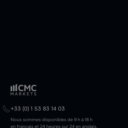
ou courte et ouvrir une position sur l'instrument
de votre choix, que le prix soit en hausse ou en
baisse.
+33 (0) 1 53 83 14 03
Nous sommes disponibles de 9 h à 18 h
en français et 24 heures sur 24 en anglais.