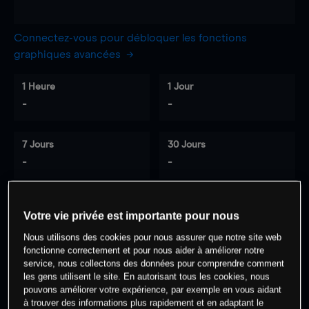
Connectez-vous pour débloquer les fonctions
graphiques avancées
1 Heure
1 Jour
-
-
7 Jours
30 Jours
-
-
Votre vie privée est importante pour nous
0
% des clients ont une position à
sur
Nous utilisons des cookies pour nous assurer que notre site web
cet actif
fonctionne correctement et pour nous aider à améliorer notre
service, nous collectons des données pour comprendre comment
les gens utilisent le site. En autorisant tous les cookies, nous
Commencez à trader
pouvons améliorer votre expérience, par exemple en vous aidant
à trouver des informations plus rapidement et en adaptant le