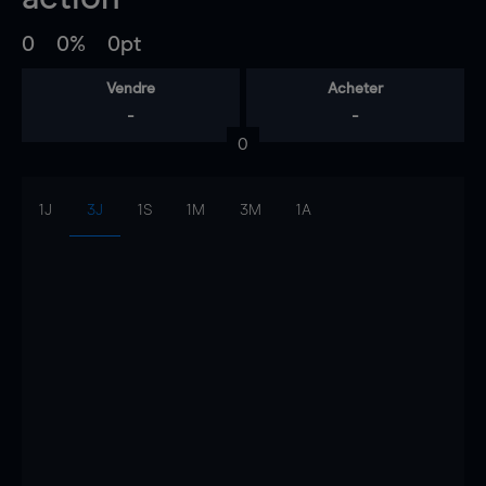
0
0%
0pt
Vendre
Acheter
-
-
0
1J
3J
1S
1M
3M
1A