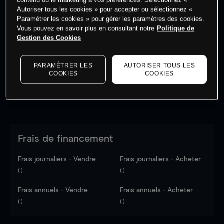
Autoriser tous les cookies » pour accepter ou sélectionnez «
Paramétrer les cookies » pour gérer les paramètres des cookies.
Vous pouvez en savoir plus en consultant notre
Politique de
Les prix sont indicatifs.
Connectez-vous
pour voir les
Gestion des Cookies
dernières données du marché.
Log in
to see latest
market data
PARAMÉTRER LES
AUTORISER TOUS LES
COOKIES
COOKIES
Frais de financement
Frais journaliers - Vendre
Frais journaliers - Acheter
0
0
Frais annuels - Vendre
Frais annuels - Acheter
0
0