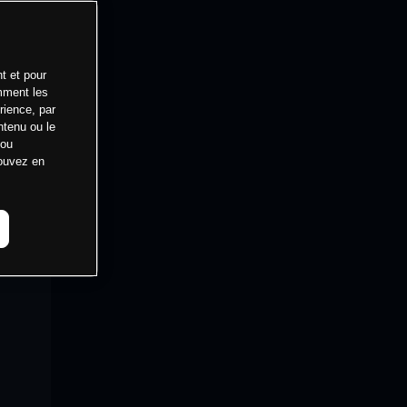
t et pour
mment les
rience, par
ntenu ou le
 ou
pouvez en