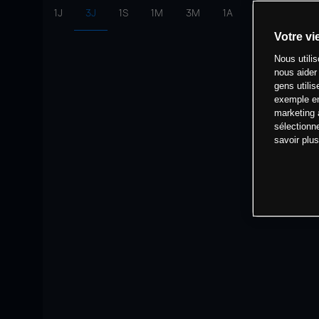
1J
3J
1S
1M
3M
1A
intervalle:
10 
Votre vi
Nous utili
nous aider
gens utilis
exemple en
marketing 
sélectionn
savoir plu