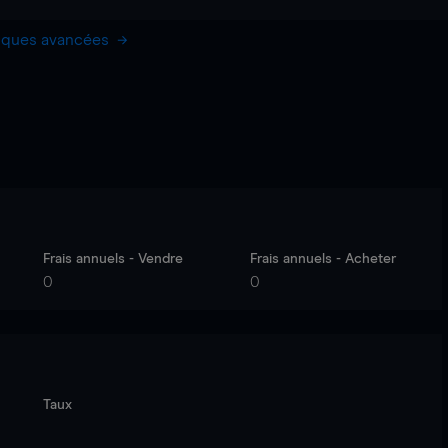
hiques avancées
Frais annuels - Vendre
Frais annuels - Acheter
0
0
Taux