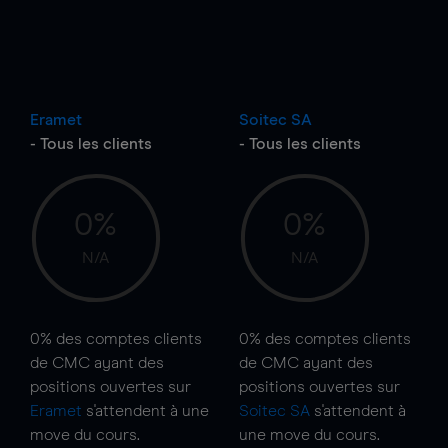
Eramet
Soitec SA
- Tous les clients
- Tous les clients
0%
0%
N/A
N/A
0%
des comptes clients
0%
des comptes clients
de CMC ayant des
de CMC ayant des
positions ouvertes sur
positions ouvertes sur
Eramet
s'attendent à une
Soitec SA
s'attendent à
move
du cours.
une
move
du cours.