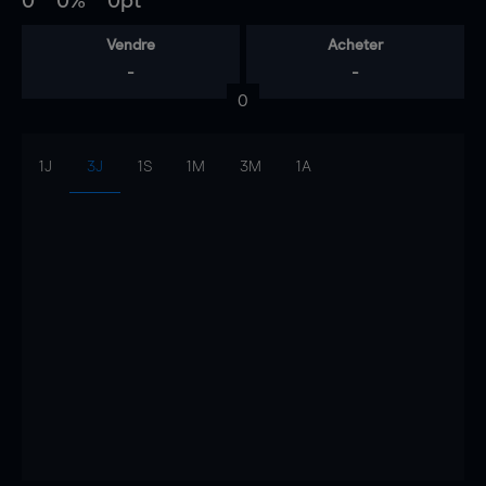
0
0%
0pt
Vendre
Acheter
-
-
0
1J
3J
1S
1M
3M
1A