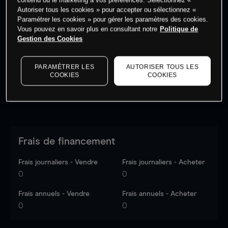
Autoriser tous les cookies » pour accepter ou sélectionnez «
Paramétrer les cookies » pour gérer les paramètres des cookies.
Vous pouvez en savoir plus en consultant notre
Politique de
Les prix sont indicatifs.
Connectez-vous
pour voir les
Gestion des Cookies
dernières données du marché.
Log in
to see latest
market data
PARAMÉTRER LES
AUTORISER TOUS LES
COOKIES
COOKIES
Frais de financement
Frais journaliers - Vendre
Frais journaliers - Acheter
0
0
Frais annuels - Vendre
Frais annuels - Acheter
0
0