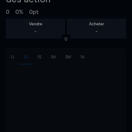
0
0%
0pt
Vendre
Acheter
-
-
0
1J
3J
1S
1M
3M
1A