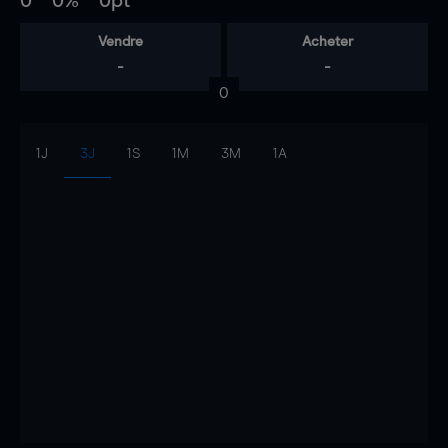
0
0%
0pt
Vendre
Acheter
-
-
0
1J
3J
1S
1M
3M
1A