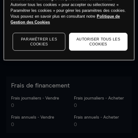
Autoriser tous les cookies » pour accepter ou sélectionnez «
Paramétrer les cookies » pour gérer les paramètres des cookies.
Vous pouvez en savoir plus en consultant notre
Politique de
Les prix sont indicatifs.
Connectez-vous
pour voir les
Gestion des Cookies
dernières données du marché.
Log in
to see latest
market data
PARAMÉTRER LES
AUTORISER TOUS LES
COOKIES
COOKIES
Frais de financement
Frais journaliers - Vendre
Frais journaliers - Acheter
0
0
Frais annuels - Vendre
Frais annuels - Acheter
0
0