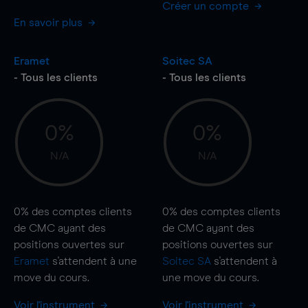
Créer un compte
En savoir plus
Eramet
Soitec SA
- Tous les clients
- Tous les clients
0%
0%
N/A
N/A
0%
des comptes clients
0%
des comptes clients
de CMC ayant des
de CMC ayant des
positions ouvertes sur
positions ouvertes sur
Eramet
s'attendent à une
Soitec SA
s'attendent à
move
du cours.
une
move
du cours.
Voir l'instrument
Voir l'instrument