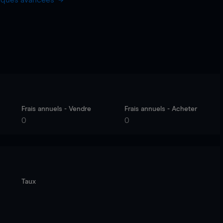
hiques avancées
Frais annuels - Vendre
Frais annuels - Acheter
0
0
Taux