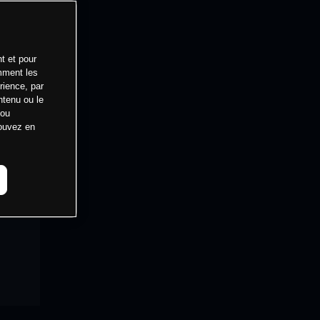
t et pour
mment les
rience, par
ntenu ou le
 ou
pouvez en