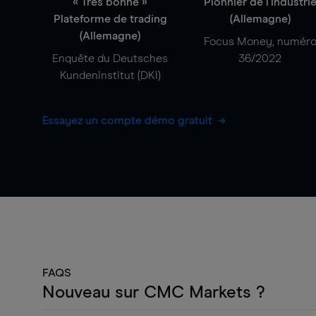
« Très bonne »
Pionnier de l'industri
Plateforme de trading
(Allemagne)
(Allemagne)
Focus Money, numér
Enquête du Deutsches
36/2022
Kundeninstitut (DKI)
Essayez un compte démo gratuit
FAQS
Nouveau sur CMC Markets ?