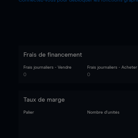
Connectez-vous pour débloquer les fonctions grap
Frais de financement
Frais journaliers - Vendre
Frais journaliers - Acheter
0
0
Taux de marge
Palier
Nombre d’unités