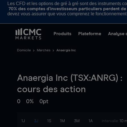
Les CFD et les options de gré à gré sont des instruments com
70% des comptes d’investisseurs particuliers perdent de l
devez vous assurer que vous comprenez le fonctionnement d
Produits
Plateforme
Analyse 
Domicile
Marchés
Anaergia Inc
Anaergia Inc (TSX:ANRG) :
cours des action
0
0%
0pt
1J
3J
1S
1M
3M
1A
intervalle:
10 