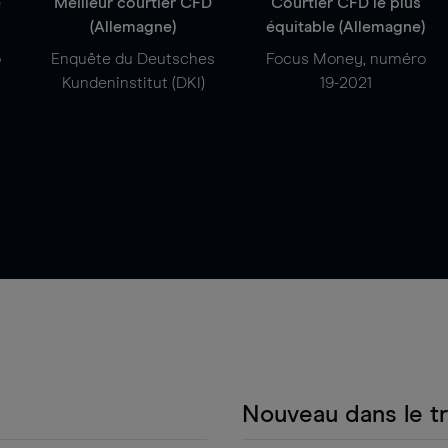
e
Meilleur courtier CFD
Courtier CFD le plus
(Allemagne)
équitable (Allemagne)
o
Enquête du Deutsches
Focus Money, numéro
Kundeninstitut (DKI)
19-2021
Nouveau dans le t