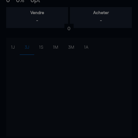
0
0%
0pt
Vendre
Acheter
-
-
0
1J
3J
1S
1M
3M
1A