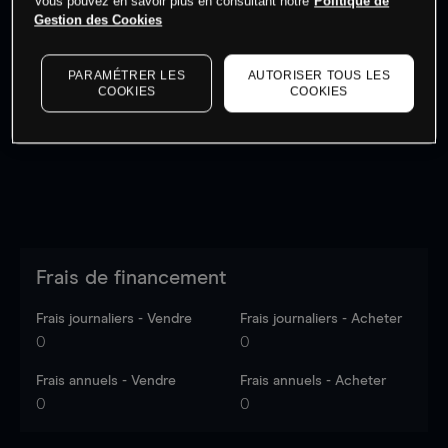
Vous pouvez en savoir plus en consultant notre
Politique de
Gestion des Cookies
Les prix sont indicatifs.
Connectez-vous
pour voir les
PARAMÉTRER LES
AUTORISER TOUS LES
dernières données du marché.
Log in
to see latest
COOKIES
COOKIES
market data
Frais de financement
Frais journaliers - Vendre
Frais journaliers - Acheter
0
0
Frais annuels - Vendre
Frais annuels - Acheter
0
0