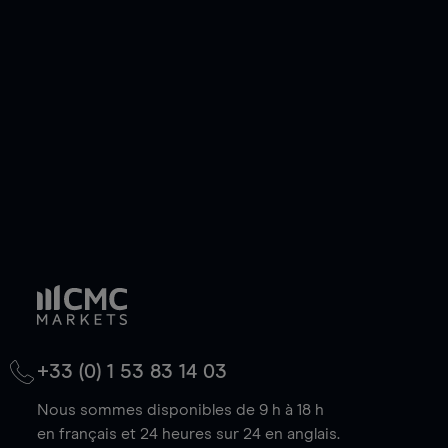
pouvez également prendre une position longue
ou courte et ouvrir une position sur l'instrument
de votre choix, que le prix soit en hausse ou en
baisse.
+33 (0) 1 53 83 14 03
Nous sommes disponibles de 9 h à 18 h
en français et 24 heures sur 24 en anglais.