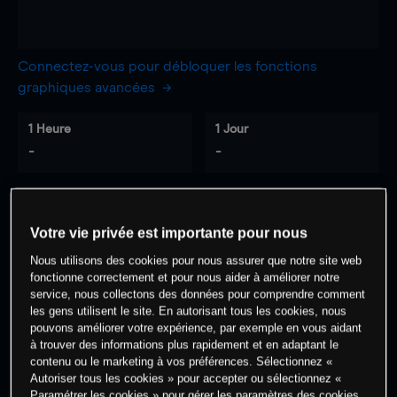
Connectez-vous pour débloquer les fonctions
graphiques avancées
1 Heure
1 Jour
-
-
7 Jours
30 Jours
-
-
Votre vie privée est importante pour nous
Nous utilisons des cookies pour nous assurer que notre site web
fonctionne correctement et pour nous aider à améliorer notre
service, nous collectons des données pour comprendre comment
0
% des clients ont une position à
sur
les gens utilisent le site. En autorisant tous les cookies, nous
cet actif
pouvons améliorer votre expérience, par exemple en vous aidant
à trouver des informations plus rapidement et en adaptant le
contenu ou le marketing à vos préférences. Sélectionnez «
Autoriser tous les cookies » pour accepter ou sélectionnez «
Commencez à trader
Paramétrer les cookies » pour gérer les paramètres des cookies.