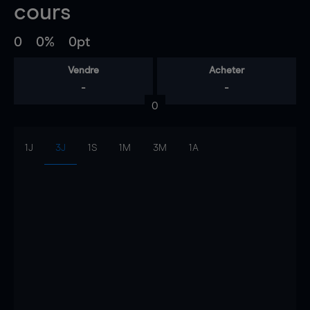
cours
0
0%
0pt
Vendre
Acheter
-
-
0
1J
3J
1S
1M
3M
1A