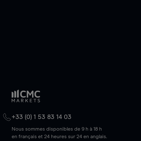
pouvez également prendre une position longue
ou courte et ouvrir une position sur l'instrument
de votre choix, que le prix soit en hausse ou en
baisse.
+33 (0) 1 53 83 14 03
Nous sommes disponibles de 9 h à 18 h
en français et 24 heures sur 24 en anglais.