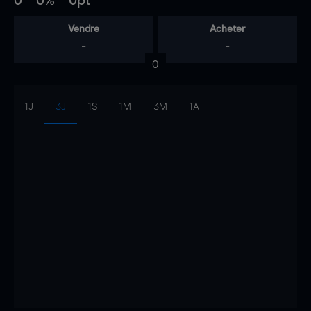
0
0%
0pt
Vendre
Acheter
-
-
0
1J
3J
1S
1M
3M
1A