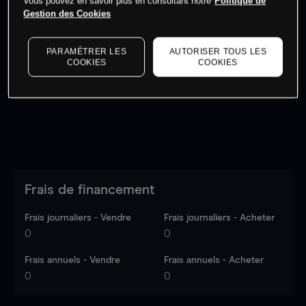
Vous pouvez en savoir plus en consultant notre
Politique de
Gestion des Cookies
Les prix sont indicatifs.
Connectez-vous
pour voir les
PARAMÉTRER LES
AUTORISER TOUS LES
dernières données du marché.
Log in
to see latest
COOKIES
COOKIES
market data
Frais de financement
Frais journaliers - Vendre
Frais journaliers - Acheter
0
0
Frais annuels - Vendre
Frais annuels - Acheter
0
0