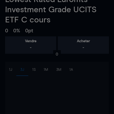
Investment Grade UCITS
ETF C
cours
0
0%
0pt
Vendre
Acheter
-
-
0
1J
3J
1S
1M
3M
1A