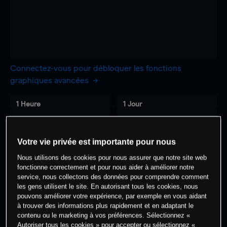
Connectez-vous pour débloquer les fonctions
graphiques avancées
1 Heure
1 Jour
-
-
Votre vie privée est importante pour nous
7 Jours
30 Jours
Nous utilisons des cookies pour nous assurer que notre site web
-
-
fonctionne correctement et pour nous aider à améliorer notre
service, nous collectons des données pour comprendre comment
les gens utilisent le site. En autorisant tous les cookies, nous
pouvons améliorer votre expérience, par exemple en vous aidant
0
% des clients ont une position à
sur
à trouver des informations plus rapidement et en adaptant le
contenu ou le marketing à vos préférences. Sélectionnez «
cet actif
Autoriser tous les cookies » pour accepter ou sélectionnez «