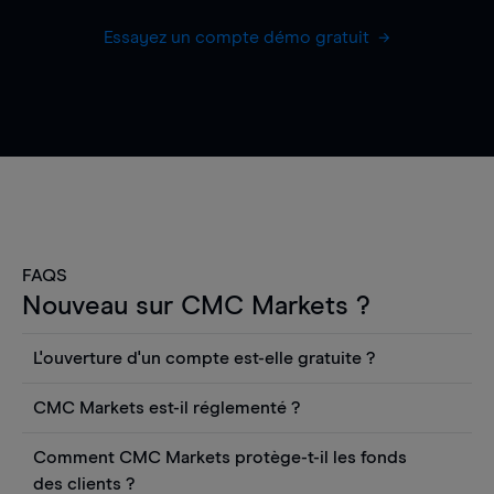
Essayez un compte démo gratuit
FAQS
Nouveau sur CMC Markets ?
L'ouverture d'un compte est-elle gratuite ?
L'ouverture d'un compte CFD en direct est
CMC Markets est-il réglementé ?
gratuite. Vous pouvez également consulter les
CMC Markets Germany GmbH est une société
cours et utiliser des outils tels que les graphiques,
Comment CMC Markets protège-t-il les fonds
autorisée et réglementée par l'autorité fédérale
les informations Reuters ou les rapports
des clients ?