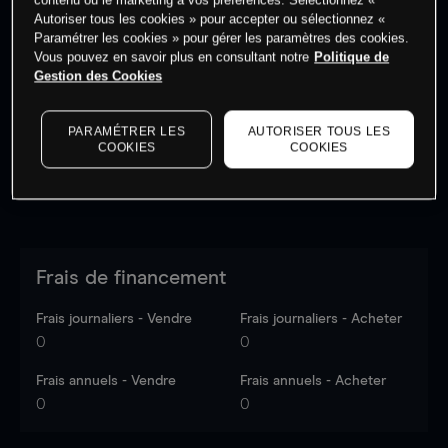
Autoriser tous les cookies » pour accepter ou sélectionnez «
Paramétrer les cookies » pour gérer les paramètres des cookies.
Vous pouvez en savoir plus en consultant notre
Politique de
Les prix sont indicatifs.
Connectez-vous
pour voir les
Gestion des Cookies
dernières données du marché.
Log in
to see latest
market data
PARAMÉTRER LES
AUTORISER TOUS LES
COOKIES
COOKIES
Frais de financement
Frais journaliers - Vendre
Frais journaliers - Acheter
0
0
Frais annuels - Vendre
Frais annuels - Acheter
0
0