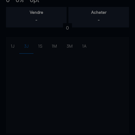
0
0%
0pt
Vendre
Acheter
-
-
0
1J
3J
1S
1M
3M
1A