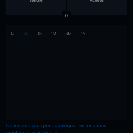
Vendre
Acheter
-
-
0
1J
3J
1S
1M
3M
1A
Connectez-vous pour débloquer les fonctions
graphiques avancées