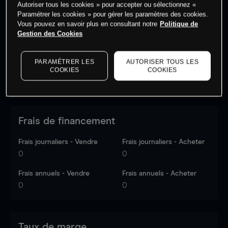
Autoriser tous les cookies » pour accepter ou sélectionnez «
Les prix sont indicatifs.
Connectez-vous
pour voir les
Paramétrer les cookies » pour gérer les paramètres des cookies.
dernières données du marché.
Log in
to see latest
Vous pouvez en savoir plus en consultant notre
Politique de
market data
Gestion des Cookies
PARAMÉTRER LES
AUTORISER TOUS LES
COOKIES
COOKIES
Frais de financement
Frais journaliers - Vendre
Frais journaliers - Acheter
0
0
Frais annuels - Vendre
Frais annuels - Acheter
0
0
Taux de marge