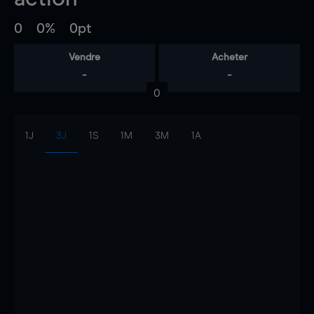
0
0%
0pt
Vendre
Acheter
-
-
0
1J
3J
1S
1M
3M
1A