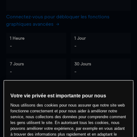
Connectez-vous pour débloquer les fonctions
graphiques avancées
1 Heure
1 Jour
-
-
7 Jours
30 Jours
-
-
Votre vie privée est importante pour nous
0
% des clients ont une position à
sur
Nous utilisons des cookies pour nous assurer que notre site web
cet actif
fonctionne correctement et pour nous aider à améliorer notre
service, nous collectons des données pour comprendre comment
les gens utilisent le site. En autorisant tous les cookies, nous
Commencez à trader
pouvons améliorer votre expérience, par exemple en vous aidant
à trouver des informations plus rapidement et en adaptant le