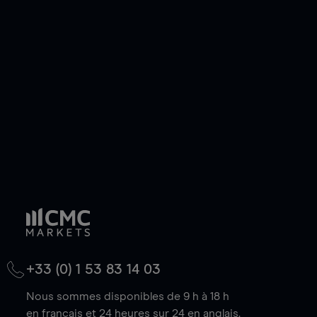
ou courte et ouvrir une position sur l'instrument
de votre choix, que le prix soit en hausse ou en
baisse.
+33 (0) 1 53 83 14 03
Nous sommes disponibles de 9 h à 18 h
en français et 24 heures sur 24 en anglais.