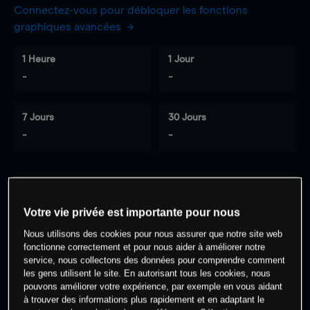
Connectez-vous pour débloquer les fonctions
graphiques avancées
1 Heure
1 Jour
-
-
7 Jours
30 Jours
-
-
0
% des clients ont une position à
sur
Votre vie privée est importante pour nous
cet actif
Nous utilisons des cookies pour nous assurer que notre site web
fonctionne correctement et pour nous aider à améliorer notre
Commencez à trader
service, nous collectons des données pour comprendre comment
les gens utilisent le site. En autorisant tous les cookies, nous
pouvons améliorer votre expérience, par exemple en vous aidant
à trouver des informations plus rapidement et en adaptant le