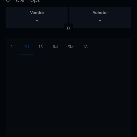
0
0%
0pt
Vendre
Acheter
-
-
0
1J
3J
1S
1M
3M
1A