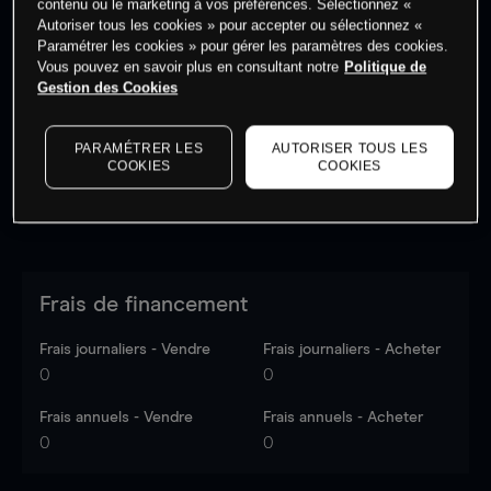
contenu ou le marketing à vos préférences. Sélectionnez «
Autoriser tous les cookies » pour accepter ou sélectionnez «
Paramétrer les cookies » pour gérer les paramètres des cookies.
Les prix sont indicatifs.
Connectez-vous
pour voir les
Vous pouvez en savoir plus en consultant notre
Politique de
dernières données du marché.
Log in
to see latest
Gestion des Cookies
market data
PARAMÉTRER LES
AUTORISER TOUS LES
COOKIES
COOKIES
Frais de financement
Frais journaliers - Vendre
Frais journaliers - Acheter
0
0
Frais annuels - Vendre
Frais annuels - Acheter
0
0