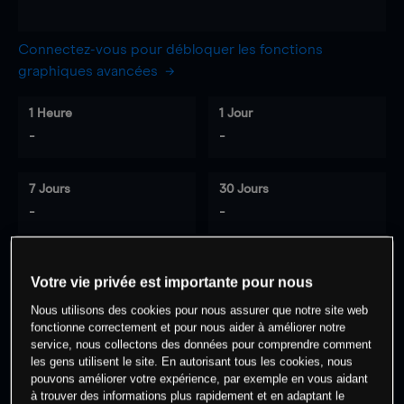
Connectez-vous pour débloquer les fonctions
graphiques avancées
1 Heure
1 Jour
-
-
7 Jours
30 Jours
-
-
Votre vie privée est importante pour nous
0
% des clients ont une position à
sur
Nous utilisons des cookies pour nous assurer que notre site web
cet actif
fonctionne correctement et pour nous aider à améliorer notre
service, nous collectons des données pour comprendre comment
les gens utilisent le site. En autorisant tous les cookies, nous
Commencez à trader
pouvons améliorer votre expérience, par exemple en vous aidant
à trouver des informations plus rapidement et en adaptant le