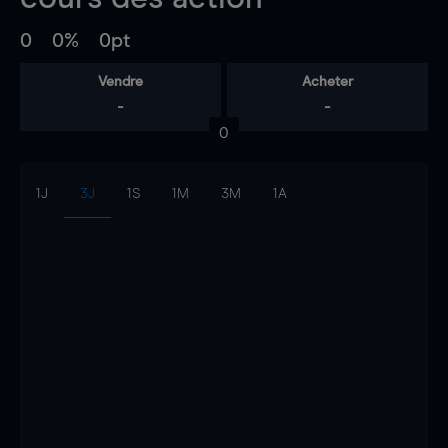
0
0%
0pt
Vendre
Acheter
-
-
0
1J
3J
1S
1M
3M
1A