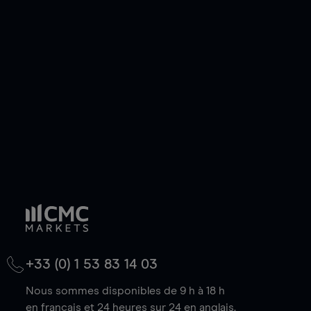
ou courte et ouvrir une position sur l'instrument
de votre choix, que le prix soit en hausse ou en
baisse.
+33 (0) 1 53 83 14 03
Nous sommes disponibles de 9 h à 18 h
en français et 24 heures sur 24 en anglais.