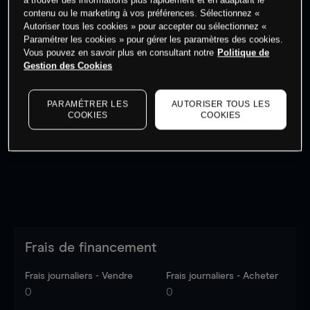
à trouver des informations plus rapidement et en adaptant le
Commencez à trader
contenu ou le marketing à vos préférences. Sélectionnez «
Autoriser tous les cookies » pour accepter ou sélectionnez «
Paramétrer les cookies » pour gérer les paramètres des cookies.
Vous pouvez en savoir plus en consultant notre
Politique de
Gestion des Cookies
Les prix sont indicatifs.
Connectez-vous
pour voir les
PARAMÉTRER LES
AUTORISER TOUS LES
dernières données du marché.
Log in
to see latest
COOKIES
COOKIES
market data
Frais de financement
Frais journaliers - Vendre
Frais journaliers - Acheter
0
0