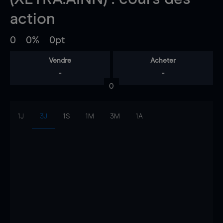
action
0
0%
0pt
Vendre
Acheter
-
-
0
1J
3J
1S
1M
3M
1A