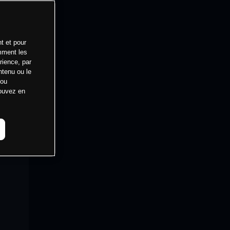
t et pour
mment les
rience, par
ntenu ou le
 ou
pouvez en