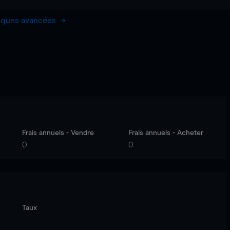
hiques avancées
Frais annuels - Vendre
Frais annuels - Acheter
0
0
Taux