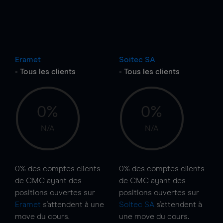
Eramet
Soitec SA
- Tous les clients
- Tous les clients
0%
0%
N/A
N/A
0%
des comptes clients
0%
des comptes clients
de CMC ayant des
de CMC ayant des
positions ouvertes sur
positions ouvertes sur
Eramet
s'attendent à une
Soitec SA
s'attendent à
move
du cours.
une
move
du cours.