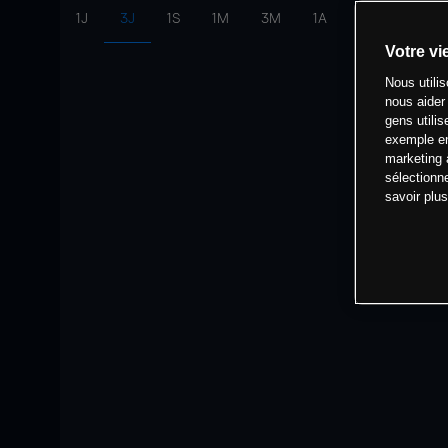
1J
3J
1S
1M
3M
1A
intervalle:
10 
Votre vi
Nous utili
nous aider
gens utilis
exemple en
marketing 
sélectionn
savoir plu