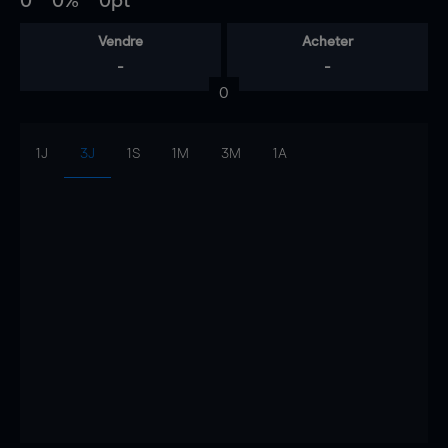
0
0%
0pt
Vendre
Acheter
-
-
0
1J
3J
1S
1M
3M
1A