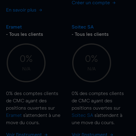
Créer un compte
En savoir plus
Eramet
Soitec SA
- Tous les clients
- Tous les clients
0%
0%
N/A
N/A
0%
des comptes clients
0%
des comptes clients
de CMC ayant des
de CMC ayant des
positions ouvertes sur
positions ouvertes sur
Eramet
s'attendent à une
Soitec SA
s'attendent à
move
du cours.
une
move
du cours.
Voir l'instrument
Voir l'instrument