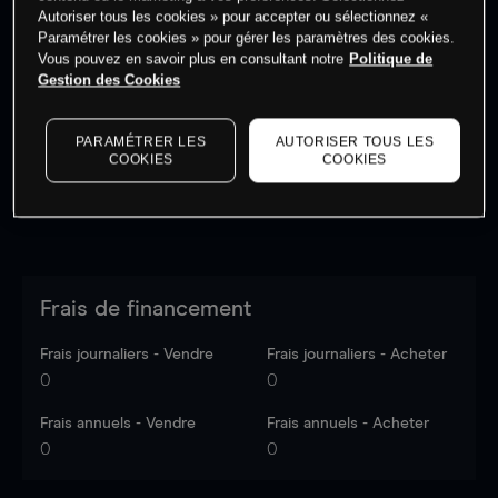
Autoriser tous les cookies » pour accepter ou sélectionnez «
Paramétrer les cookies » pour gérer les paramètres des cookies.
Vous pouvez en savoir plus en consultant notre
Politique de
Les prix sont indicatifs.
Connectez-vous
pour voir les
Gestion des Cookies
dernières données du marché.
Log in
to see latest
market data
PARAMÉTRER LES
AUTORISER TOUS LES
COOKIES
COOKIES
Frais de financement
Frais journaliers - Vendre
Frais journaliers - Acheter
0
0
Frais annuels - Vendre
Frais annuels - Acheter
0
0