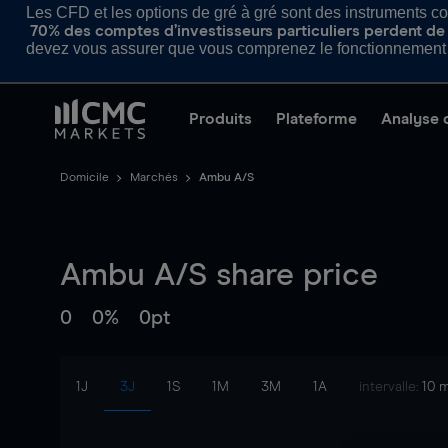
Les CFD et les options de gré à gré sont des instruments com
70% des comptes d’investisseurs particuliers perdent de l
devez vous assurer que vous comprenez le fonctionnement d
Produits
Plateforme
Analyse 
Domicile
Marchés
Ambu A/S
Ambu A/S
share price
0
0%
0pt
1J
3J
1S
1M
3M
1A
intervalle:
10 