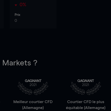
0%
Prix
0
Markets ?
GAGNANT
GAGNANT
2021
2021
e
Meilleur courtier CFD
Courtier CFD le plus
(Allemagne)
équitable (Allemagne)