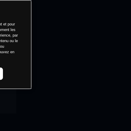
t et pour
mment les
rience, par
ntenu ou le
 ou
pouvez en