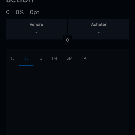
0
0%
0pt
Vendre
Acheter
-
-
0
1J
3J
1S
1M
3M
1A