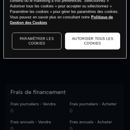
contenu ou le marketing à vos préférences. Sélectionnez «
Autoriser tous les cookies » pour accepter ou sélectionnez «
Paramétrer les cookies » pour gérer les paramètres des cookies.
Vous pouvez en savoir plus en consultant notre
Politique de
Gestion des Cookies
Les prix sont indicatifs.
Connectez-vous
pour voir les
dernières données du marché.
Log in
to see latest
PARAMÉTRER LES
AUTORISER TOUS LES
market data
COOKIES
COOKIES
Frais de financement
Frais journaliers - Vendre
Frais journaliers - Acheter
0
0
Frais annuels - Vendre
Frais annuels - Acheter
0
0