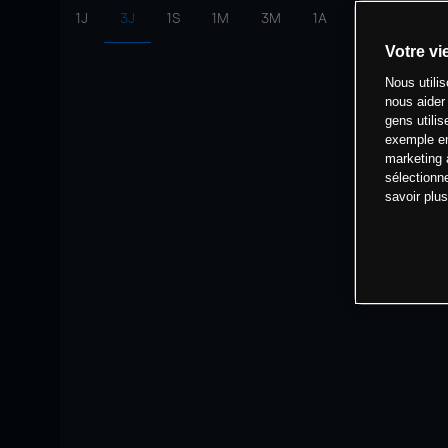
1J
3J
1S
1M
3M
1A
intervalle:
10 
Votre vi
Nous utili
nous aider
gens utilis
exemple en
marketing 
sélectionn
savoir plu