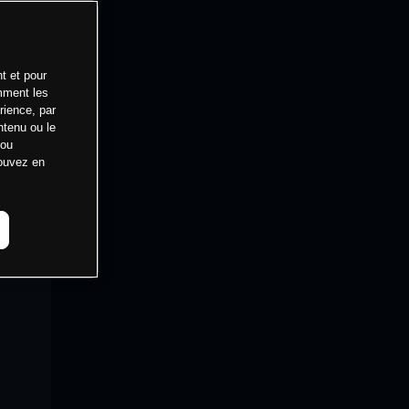
t et pour
mment les
rience, par
ntenu ou le
 ou
pouvez en