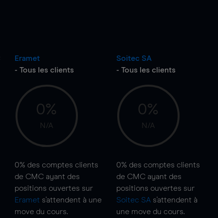
C
Eramet
Soitec SA
- Tous les clients
- Tous les clients
0%
0%
N/A
N/A
0%
des comptes clients
0%
des comptes clients
de CMC ayant des
de CMC ayant des
positions ouvertes sur
positions ouvertes sur
Eramet
s'attendent à une
Soitec SA
s'attendent à
move
du cours.
une
move
du cours.