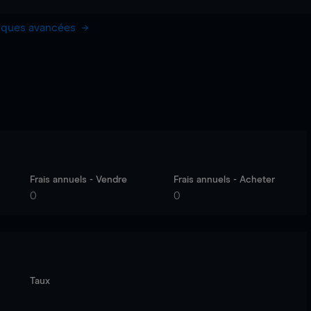
hiques avancées
Frais annuels - Vendre
Frais annuels - Acheter
0
0
Taux