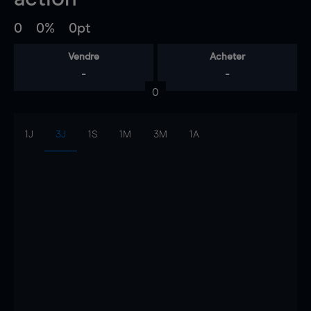
0
0%
0pt
Vendre
Acheter
-
-
0
1J
3J
1S
1M
3M
1A