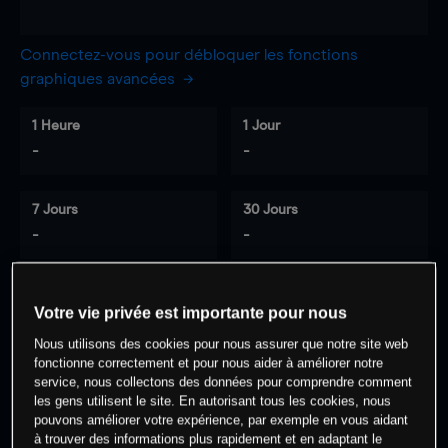
Connectez-vous pour débloquer les fonctions
graphiques avancées
1 Heure
1 Jour
-
-
7 Jours
30 Jours
-
-
Votre vie privée est importante pour nous
0
% des clients ont une position à
sur
Nous utilisons des cookies pour nous assurer que notre site web
cet actif
fonctionne correctement et pour nous aider à améliorer notre
service, nous collectons des données pour comprendre comment
les gens utilisent le site. En autorisant tous les cookies, nous
Commencez à trader
pouvons améliorer votre expérience, par exemple en vous aidant
à trouver des informations plus rapidement et en adaptant le