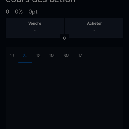
0
0%
0pt
Vendre
Acheter
-
-
0
1J
3J
1S
1M
3M
1A