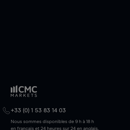
ou courte et ouvrir une position sur l'instrument
de votre choix, que le prix soit en hausse ou en
baisse.
+33 (0) 1 53 83 14 03
Nous sommes disponibles de 9 h à 18 h
en français et 24 heures sur 24 en anglais.