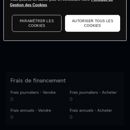
Gestion des Cookies
Les prix sont indicatifs.
Connectez-vous
pour voir les
PARAMÉTRER LES
AUTORISER TOUS LES
dernières données du marché.
Log in
to see latest
COOKIES
COOKIES
market data
Frais de financement
Frais journaliers - Vendre
Frais journaliers - Acheter
0
0
Frais annuels - Vendre
Frais annuels - Acheter
0
0