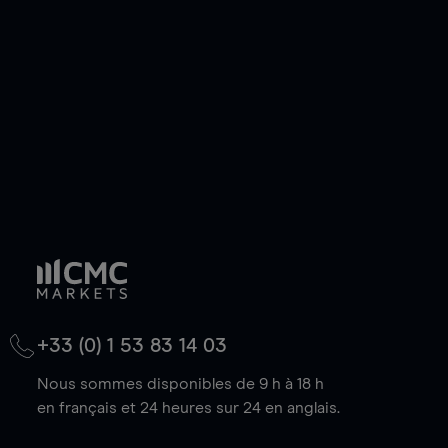
ou courte et ouvrir une position sur l'instrument
de votre choix, que le prix soit en hausse ou en
baisse.
+33 (0) 1 53 83 14 03
Nous sommes disponibles de 9 h à 18 h
en français et 24 heures sur 24 en anglais.