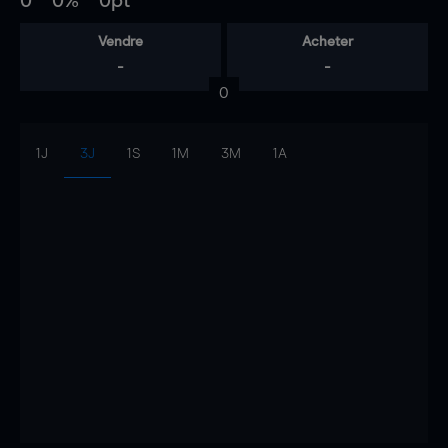
0
0%
0pt
Vendre
Acheter
-
-
0
1J
3J
1S
1M
3M
1A