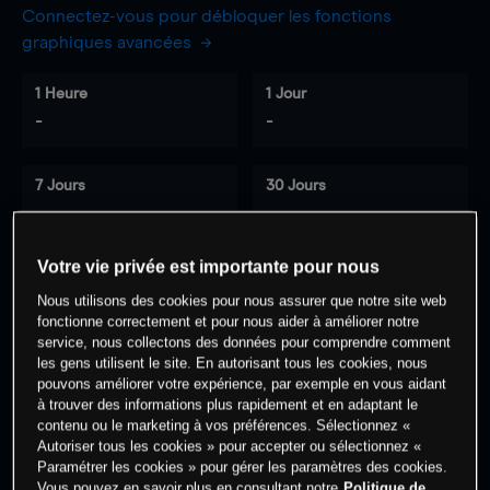
Connectez-vous pour débloquer les fonctions
graphiques avancées
1 Heure
1 Jour
-
-
7 Jours
30 Jours
-
-
Votre vie privée est importante pour nous
Nous utilisons des cookies pour nous assurer que notre site web
0
% des clients ont une position à
sur
fonctionne correctement et pour nous aider à améliorer notre
cet actif
service, nous collectons des données pour comprendre comment
les gens utilisent le site. En autorisant tous les cookies, nous
pouvons améliorer votre expérience, par exemple en vous aidant
à trouver des informations plus rapidement et en adaptant le
Commencez à trader
contenu ou le marketing à vos préférences. Sélectionnez «
Autoriser tous les cookies » pour accepter ou sélectionnez «
Paramétrer les cookies » pour gérer les paramètres des cookies.
Vous pouvez en savoir plus en consultant notre
Politique de