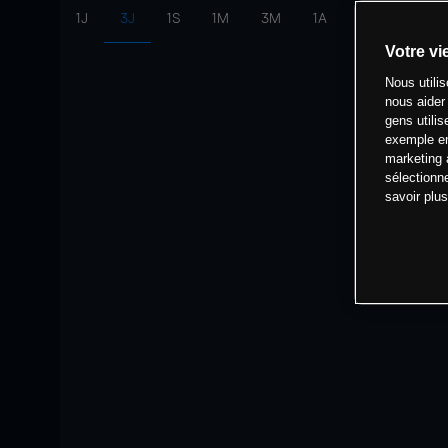
1J
3J
1S
1M
3M
1A
intervalle:
10 
Votre vi
Nous utili
nous aider
gens utilis
exemple en
marketing 
sélectionn
savoir plu