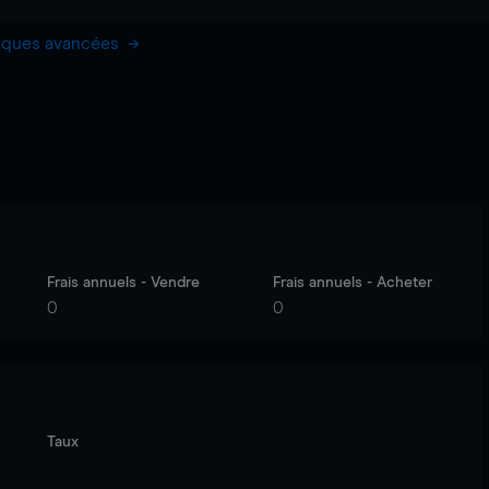
hiques avancées
Frais annuels - Vendre
Frais annuels - Acheter
0
0
Taux