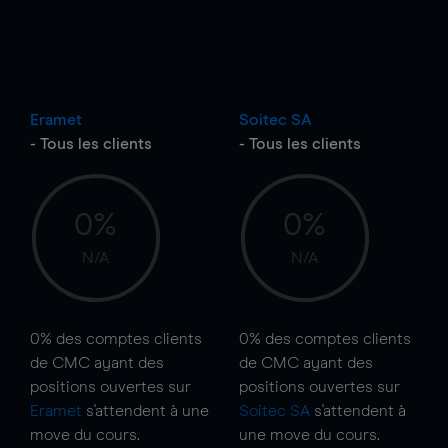
Eramet
Soitec SA
- Tous les clients
- Tous les clients
0%
0%
N/A
N/A
0%
des comptes clients
0%
des comptes clients
de CMC ayant des
de CMC ayant des
positions ouvertes sur
positions ouvertes sur
Eramet
s'attendent à une
Soitec SA
s'attendent à
move
du cours.
une
move
du cours.