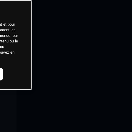
t et pour
mment les
rience, par
ntenu ou le
 ou
pouvez en