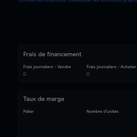
Connectez-vous pour débloquer les fonctions grap
Frais de financement
Frais journaliers - Vendre
Frais journaliers - Acheter
0
0
Taux de marge
Palier
Nombre d’unités