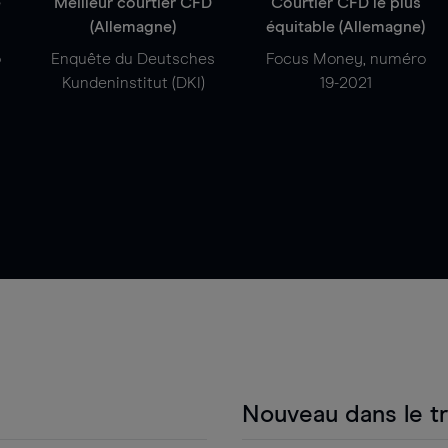
e
Meilleur courtier CFD
Courtier CFD le plus
(Allemagne)
équitable (Allemagne)
o
Enquête du Deutsches
Focus Money, numéro
Kundeninstitut (DKI)
19-2021
Nouveau dans le t