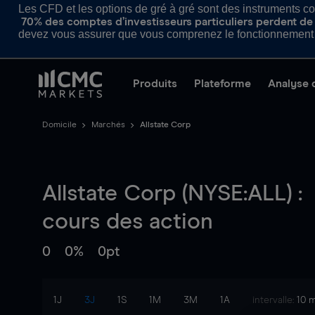
Les CFD et les options de gré à gré sont des instruments com
70% des comptes d’investisseurs particuliers perdent de l
devez vous assurer que vous comprenez le fonctionnement d
Produits
Plateforme
Analyse 
Domicile
Marchés
Allstate Corp
Allstate Corp (NYSE:ALL) :
cours des action
0
0%
0pt
1J
3J
1S
1M
3M
1A
intervalle:
10 