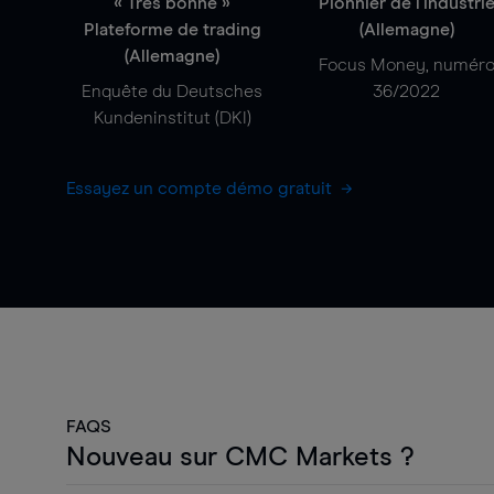
« Très bonne »
Pionnier de l'industri
Plateforme de trading
(Allemagne)
(Allemagne)
Focus Money, numér
Enquête du Deutsches
36/2022
Kundeninstitut (DKI)
Essayez un compte démo gratuit
FAQS
Nouveau sur CMC Markets ?