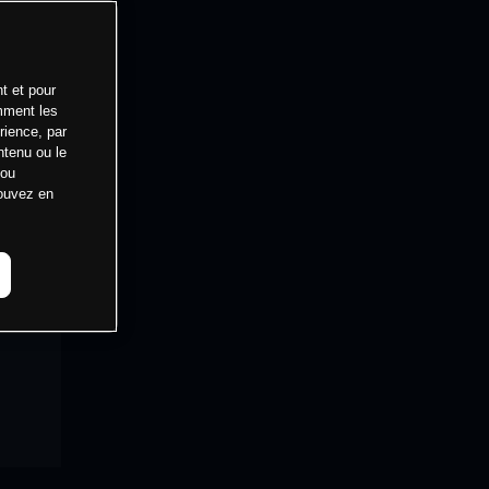
t et pour
mment les
rience, par
ntenu ou le
 ou
pouvez en