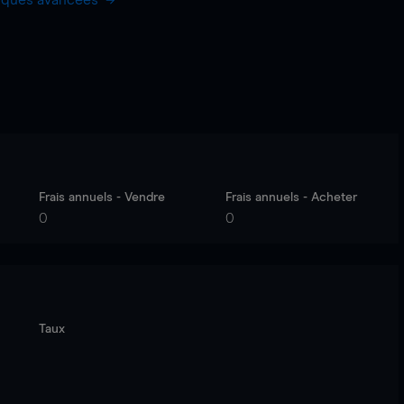
hiques avancées
Frais annuels - Vendre
Frais annuels - Acheter
0
0
Taux