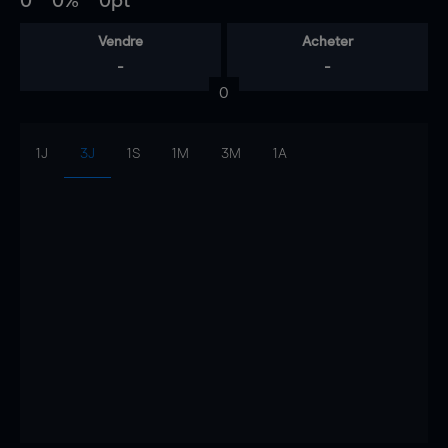
0
0%
0pt
Vendre
Acheter
-
-
0
1J
3J
1S
1M
3M
1A