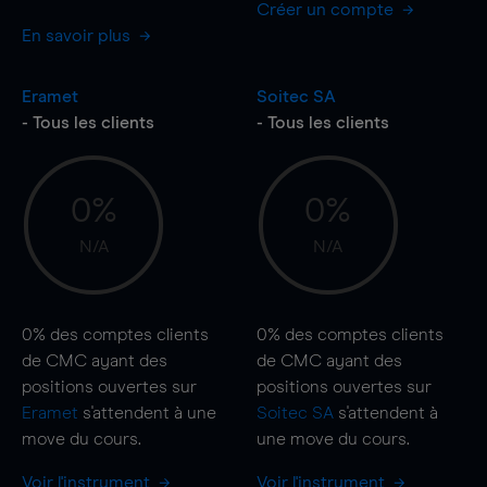
Créer un compte
En savoir plus
Eramet
Soitec SA
- Tous les clients
- Tous les clients
0%
0%
N/A
N/A
0%
des comptes clients
0%
des comptes clients
de CMC ayant des
de CMC ayant des
positions ouvertes sur
positions ouvertes sur
Eramet
s'attendent à une
Soitec SA
s'attendent à
move
du cours.
une
move
du cours.
Voir l'instrument
Voir l'instrument