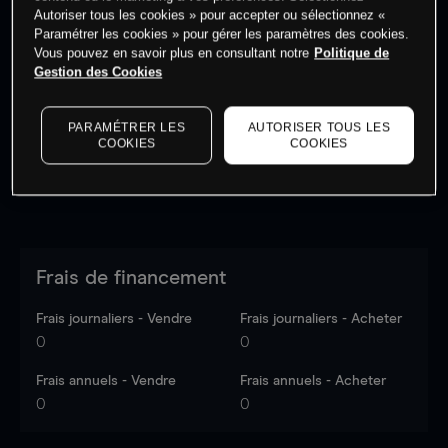
Autoriser tous les cookies » pour accepter ou sélectionnez «
Paramétrer les cookies » pour gérer les paramètres des cookies.
Vous pouvez en savoir plus en consultant notre
Politique de
Les prix sont indicatifs.
Connectez-vous
pour voir les
Gestion des Cookies
dernières données du marché.
Log in
to see latest
market data
PARAMÉTRER LES
AUTORISER TOUS LES
COOKIES
COOKIES
Frais de financement
Frais journaliers - Vendre
Frais journaliers - Acheter
0
0
Frais annuels - Vendre
Frais annuels - Acheter
0
0