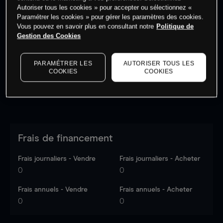
Autoriser tous les cookies » pour accepter ou sélectionnez «
Paramétrer les cookies » pour gérer les paramètres des cookies.
Vous pouvez en savoir plus en consultant notre
Politique de
Les prix sont indicatifs.
Connectez-vous
pour voir les
Gestion des Cookies
dernières données du marché.
Log in
to see latest
market data
PARAMÉTRER LES
AUTORISER TOUS LES
COOKIES
COOKIES
Frais de financement
Frais journaliers - Vendre
Frais journaliers - Acheter
0
0
Frais annuels - Vendre
Frais annuels - Acheter
0
0