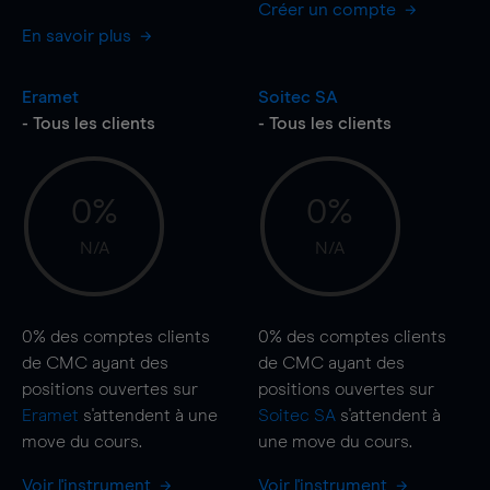
Créer un compte
En savoir plus
Eramet
Soitec SA
- Tous les clients
- Tous les clients
0%
0%
N/A
N/A
0%
des comptes clients
0%
des comptes clients
de CMC ayant des
de CMC ayant des
positions ouvertes sur
positions ouvertes sur
Eramet
s'attendent à une
Soitec SA
s'attendent à
move
du cours.
une
move
du cours.
Voir l'instrument
Voir l'instrument