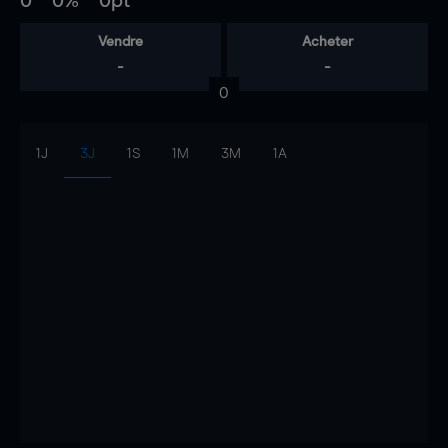
0
0%
0pt
Vendre
Acheter
-
-
0
1J
3J
1S
1M
3M
1A