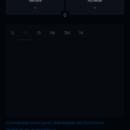
Vendre
Acheter
-
-
0
1J
3J
1S
1M
3M
1A
Connectez-vous pour débloquer les fonctions
graphiques avancées