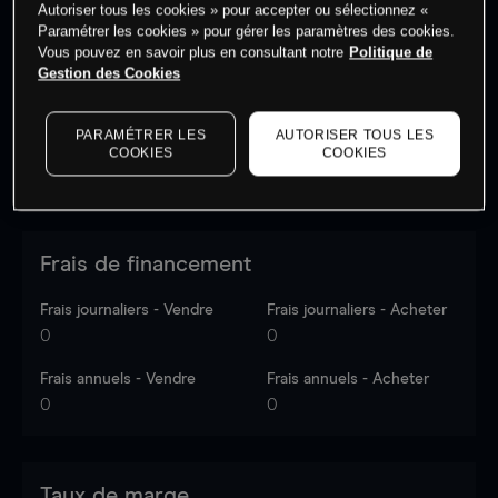
Autoriser tous les cookies » pour accepter ou sélectionnez «
Les prix sont indicatifs.
Connectez-vous
pour voir les
Paramétrer les cookies » pour gérer les paramètres des cookies.
dernières données du marché.
Log in
to see latest
Vous pouvez en savoir plus en consultant notre
Politique de
market data
Gestion des Cookies
PARAMÉTRER LES
AUTORISER TOUS LES
COOKIES
COOKIES
Frais de financement
Frais journaliers - Vendre
Frais journaliers - Acheter
0
0
Frais annuels - Vendre
Frais annuels - Acheter
0
0
Taux de marge