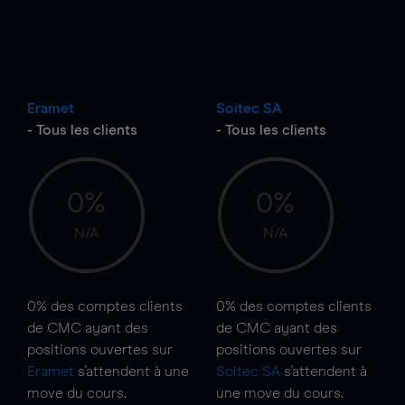
Eramet
Soitec SA
- Tous les clients
- Tous les clients
0%
0%
N/A
N/A
0%
des comptes clients
0%
des comptes clients
de CMC ayant des
de CMC ayant des
positions ouvertes sur
positions ouvertes sur
Eramet
s'attendent à une
Soitec SA
s'attendent à
move
du cours.
une
move
du cours.