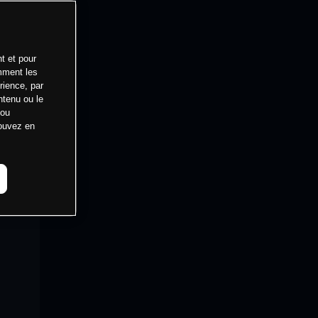
t et pour
mment les
rience, par
ntenu ou le
 ou
pouvez en