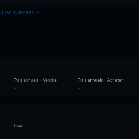
hiques avancées
Frais annuels - Vendre
Frais annuels - Acheter
0
0
Taux