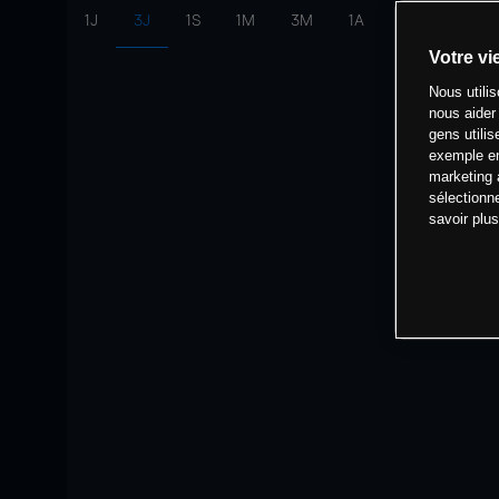
1J
3J
1S
1M
3M
1A
intervalle:
10 
Votre vi
Nous utili
nous aider
gens utilis
exemple en
marketing 
sélectionn
savoir plu