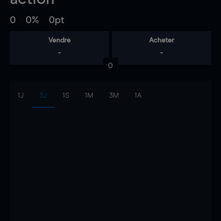
0
0%
0pt
Vendre
Acheter
-
-
0
1J
3J
1S
1M
3M
1A