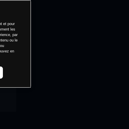
t et pour
mment les
rience, par
ntenu ou le
 ou
pouvez en