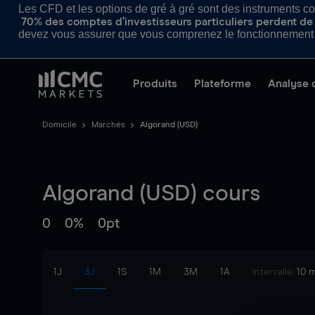
Les CFD et les options de gré à gré sont des instruments com
70% des comptes d’investisseurs particuliers perdent de l
devez vous assurer que vous comprenez le fonctionnement d
Produits
Plateforme
Analyse 
Domicile
Marchés
Algorand (USD)
Algorand (USD)
cours
0
0%
0pt
1J
3J
1S
1M
3M
1A
intervalle:
10 