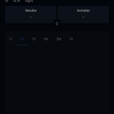
0
0%
0pt
Vendre
Acheter
-
-
0
1J
3J
1S
1M
3M
1A