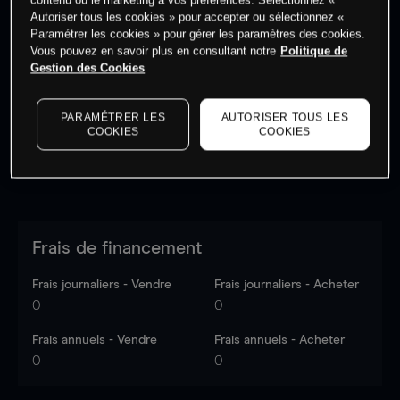
Autoriser tous les cookies » pour accepter ou sélectionnez «
Paramétrer les cookies » pour gérer les paramètres des cookies.
Vous pouvez en savoir plus en consultant notre
Politique de
Les prix sont indicatifs.
Connectez-vous
pour voir les
Gestion des Cookies
dernières données du marché.
Log in
to see latest
market data
PARAMÉTRER LES
AUTORISER TOUS LES
COOKIES
COOKIES
Frais de financement
Frais journaliers - Vendre
Frais journaliers - Acheter
0
0
Frais annuels - Vendre
Frais annuels - Acheter
0
0