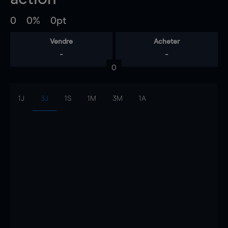
0
0%
0pt
Vendre
Acheter
-
-
0
1J
3J
1S
1M
3M
1A