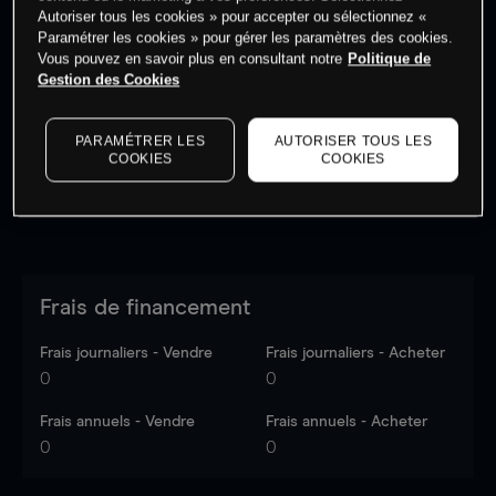
Autoriser tous les cookies » pour accepter ou sélectionnez «
Paramétrer les cookies » pour gérer les paramètres des cookies.
Vous pouvez en savoir plus en consultant notre
Politique de
Les prix sont indicatifs.
Connectez-vous
pour voir les
Gestion des Cookies
dernières données du marché.
Log in
to see latest
market data
PARAMÉTRER LES
AUTORISER TOUS LES
COOKIES
COOKIES
Frais de financement
Frais journaliers - Vendre
Frais journaliers - Acheter
0
0
Frais annuels - Vendre
Frais annuels - Acheter
0
0