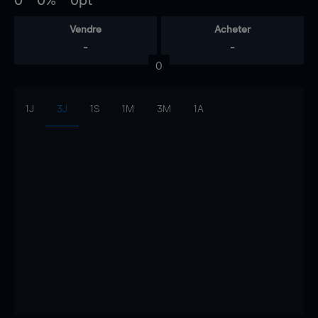
0
0%
0pt
Vendre
Acheter
-
-
0
1J
3J
1S
1M
3M
1A