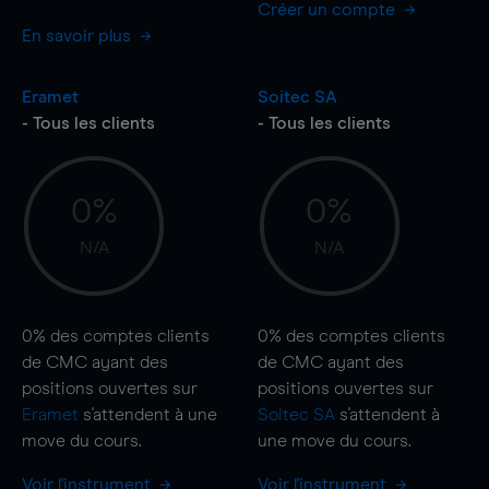
Créer un compte
En savoir plus
Eramet
Soitec SA
- Tous les clients
- Tous les clients
0%
0%
N/A
N/A
0%
des comptes clients
0%
des comptes clients
de CMC ayant des
de CMC ayant des
positions ouvertes sur
positions ouvertes sur
Eramet
s'attendent à une
Soitec SA
s'attendent à
move
du cours.
une
move
du cours.
Voir l'instrument
Voir l'instrument