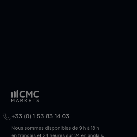
ou courte et ouvrir une position sur l'instrument
de votre choix, que le prix soit en hausse ou en
baisse.
+33 (0) 1 53 83 14 03
Nous sommes disponibles de 9 h à 18 h
en français et 24 heures sur 24 en anglais.