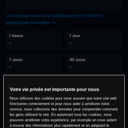
Connectez-vous pour débloquer les fonctions
graphiques avancées
1 Heure
1 Jour
-
-
7 Jours
30 Jours
-
-
Votre vie privée est importante pour nous
0
% des clients ont une position à
sur
Nous utilisons des cookies pour nous assurer que notre site web
cet actif
fonctionne correctement et pour nous aider à améliorer notre
service, nous collectons des données pour comprendre comment
les gens utilisent le site. En autorisant tous les cookies, nous
Commencez à trader
pouvons améliorer votre expérience, par exemple en vous aidant
à trouver des informations plus rapidement et en adaptant le