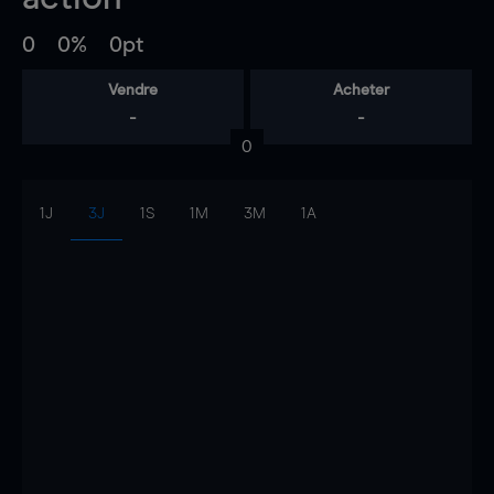
0
0%
0pt
Vendre
Acheter
-
-
0
1J
3J
1S
1M
3M
1A