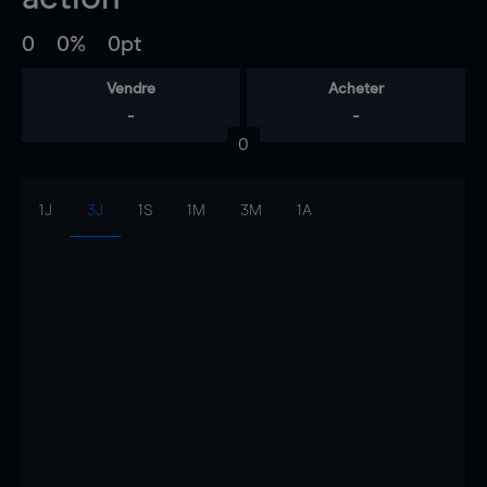
0
0%
0pt
Vendre
Acheter
-
-
0
1J
3J
1S
1M
3M
1A