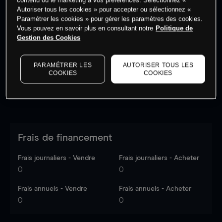
Autoriser tous les cookies » pour accepter ou sélectionnez «
Paramétrer les cookies » pour gérer les paramètres des cookies.
Vous pouvez en savoir plus en consultant notre
Politique de
Les prix sont indicatifs.
Connectez-vous
pour voir les
Gestion des Cookies
dernières données du marché.
Log in
to see latest
market data
PARAMÉTRER LES
AUTORISER TOUS LES
COOKIES
COOKIES
Frais de financement
Frais journaliers - Vendre
Frais journaliers - Acheter
0
0
Frais annuels - Vendre
Frais annuels - Acheter
0
0