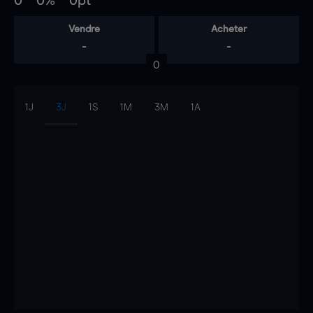
0
0%
0pt
Vendre
Acheter
-
-
0
1J
3J
1S
1M
3M
1A