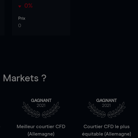
0%
Prix
0
Markets ?
GAGNANT
GAGNANT
2021
2021
e
Meilleur courtier CFD
Courtier CFD le plus
(Allemagne)
équitable (Allemagne)