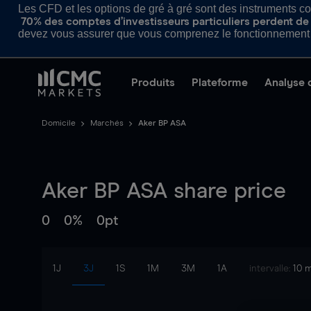
Les CFD et les options de gré à gré sont des instruments com
70% des comptes d’investisseurs particuliers perdent de l
devez vous assurer que vous comprenez le fonctionnement d
Produits
Plateforme
Analyse 
Domicile
Marchés
Aker BP ASA
Aker BP ASA
share price
0
0%
0pt
1J
3J
1S
1M
3M
1A
intervalle:
10 