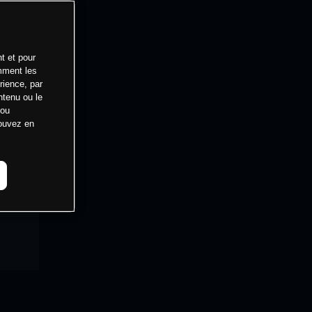
t et pour
mment les
rience, par
ntenu ou le
 ou
pouvez en