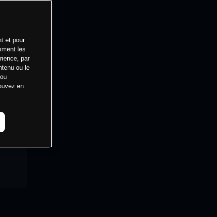
t et pour
mment les
rience, par
ntenu ou le
 ou
pouvez en