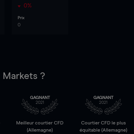
0%
Prix
0
Markets ?
GAGNANT
GAGNANT
2021
2021
e
Meilleur courtier CFD
Courtier CFD le plus
(Allemagne)
équitable (Allemagne)