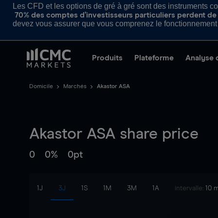
Les CFD et les options de gré à gré sont des instruments com
70% des comptes d’investisseurs particuliers perdent de l
devez vous assurer que vous comprenez le fonctionnement d
Produits
Plateforme
Analyse 
Domicile
Marchés
Akastor ASA
Akastor ASA
share price
0
0%
0pt
1J
3J
1S
1M
3M
1A
intervalle:
10 