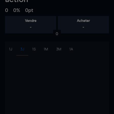
0
0%
0pt
Vendre
Acheter
-
-
0
1J
3J
1S
1M
3M
1A